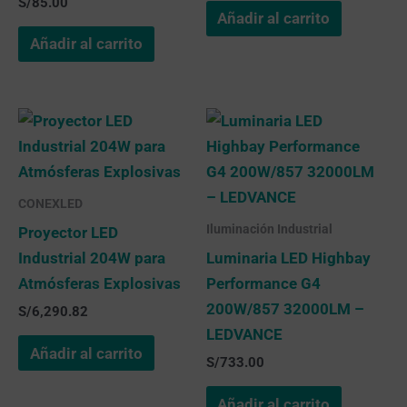
S/
85.00
Añadir al carrito
Añadir al carrito
CONEXLED
Iluminación Industrial
Proyector LED
Industrial 204W para
Luminaria LED Highbay
Atmósferas Explosivas
Performance G4
200W/857 32000LM –
S/
6,290.82
LEDVANCE
Añadir al carrito
S/
733.00
Añadir al carrito