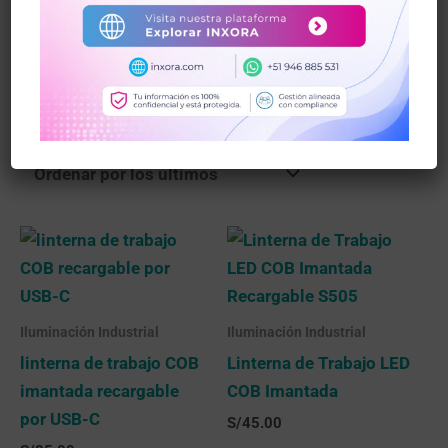
todo el Perú.
Eficiencia, seguridad y durabilidad en un solo
lugar.
Mostrando 1–12 de 19 resultados
Iluminación Industrial
Iluminación Industrial
linterna de trabajo COB
Linterna de Trabajo LED
imantada recargable
COB Imantada
por USB-C
S/
45.00