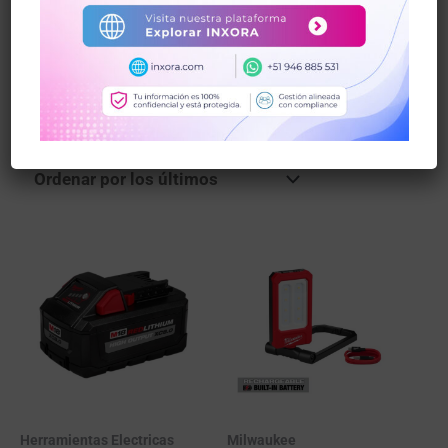
Tecnología M18 y M12, garantía oficial y
despacho a nivel nacional.
Rendimiento profesional en un solo lugar.
Mostrando 1–12 de 36 resultados
Herramientas Electricas
Milwaukee