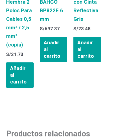
Hembra 2
BAHCO
con Cinta
Polos Para
BP822E 6
Reflectiva
Cables 0,5
mm
Gris
mm² / 2,5
S/
697.37
S/
23.48
mm²
Añadir
Añadir
(copia)
al
al
S/
21.73
carrito
carrito
Añadir
al
carrito
Productos relacionados