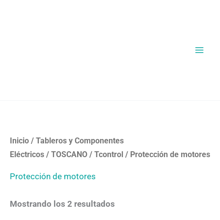
Ir
al
contenido
Ordenado
Inicio
/
Tableros y Componentes
por
los
Eléctricos
/
TOSCANO
/
Tcontrol
/ Protección de motores
últimos
Protección de motores
Mostrando los 2 resultados