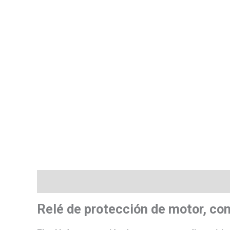
Descripción
Valoraciones (0)
Más product
Relé de protección de motor, c