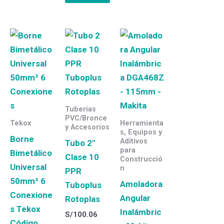
Tuberias
PVC/Bronce
Tekox
Herramienta
y Accesorios
s, Equipos y
Borne
Aditivos
Tubo 2″
para
Bimetálico
Clase 10
Construcció
Universal
n
PPR
50mm² 6
Amoladora
Tuboplus
Conexione
Angular
Rotoplas
s Tekox
Inalámbric
S/
100.06
Código