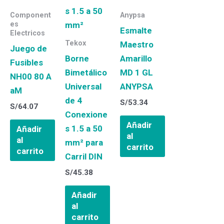
Component
Anypsa
es
Esmalte
Electricos
Tekox
Maestro
Juego de
Borne
Amarillo
Fusibles
Bimetálico
MD 1 GL
NH00 80 A
Universal
ANYPSA
aM
de 4
S/
53.34
S/
64.07
Conexione
Añadir
s 1.5 a 50
Añadir
al
al
mm² para
carrito
carrito
Carril DIN
S/
45.38
Añadir
al
carrito