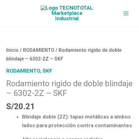
Ir
al
contenido
Rodamiento
rigido
de
Inicio
/
RODAMIENTO
/ Rodamiento rigido de doble
doble
blindaje – 6302-2Z – SKF
blindaje
RODAMIENTO
,
SKF
-
Rodamiento rigido de doble blindaje
6302-
– 6302-2Z – SKF
2Z
-
S/
20.21
SKF
Blindaje doble (2Z)
: tapas metálicas a ambos
cantidad
lados para protección contra contaminantes