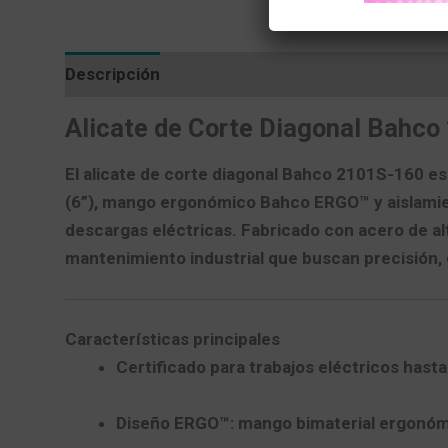
Descripción
Valoraciones (0)
Más producto
Alicate de Corte Diagonal Bahco
El
alicate de corte diagonal Bahco 2101S-160
es 
(6”)
, mango ergonómico
Bahco ERGO™
y
aislami
descargas eléctricas. Fabricado con acero de alt
mantenimiento industrial que buscan precisión,
Características principales
Certificado para trabajos eléctricos hast
Diseño ERGO™
: mango bimaterial ergonómi