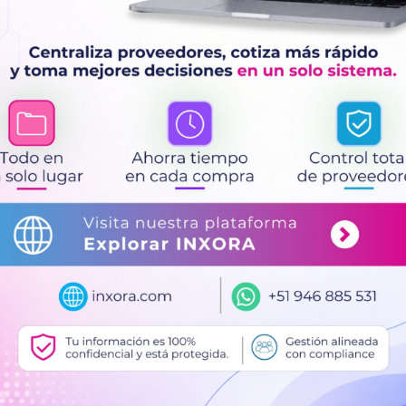
1000V
Diseño ERGO™
: 
cantidad
fatiga y mejora e
Filos templados 
eficiente
Acero de alto re
Acabado anticor
Longitud total
: 
Diseñado para c
Añadir al c
Categorías:
Bahco
,
Herram