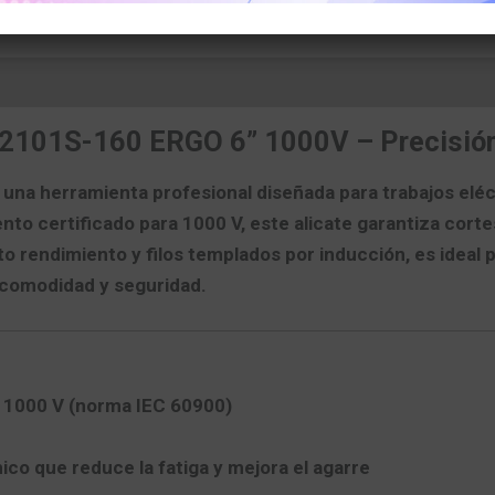
s
 2101S-160 ERGO 6” 1000V – Precisión
una herramienta profesional diseñada para trabajos elé
ento certificado para 1000 V
, este alicate garantiza corte
o rendimiento y filos templados por inducción, es ideal pa
 comodidad y seguridad.
a 1000 V
(norma IEC 60900)
co que reduce la fatiga y mejora el agarre