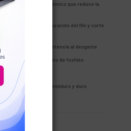
mango bimaterial ergonómico que reduce la
l agarre
por inducción
: mayor duración del filo y corte
ndimiento
: máxima resistencia al desgaste
rosivo
con recubrimiento de fosfato
160 mm (6 pulgadas)
ortar
alambre blando, semiduro y duro
arrito
ientas Manuales