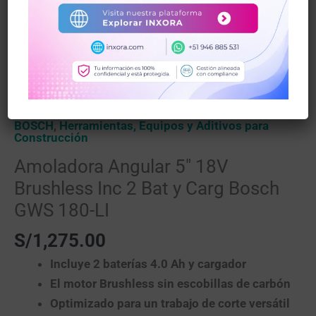
LI
cantidad
Inicio
/
Herramientas, Equipos y Aditivos para
Construcción
/
BOSCH
/ Amoladora Angular 5″ 18V
Brushless Inc 2 Bat y Carg Bosch GWS 180-LI
BOSCH
,
Herramientas, Equipos y Aditivos para
Construcción
Amoladora Angular 5″ 18V
Brushless Inc 2 Bat y Carg Bosch
GWS 180-LI
S/
1,275.00
Incluye 2 baterías 4.0 Ah y cargador
El motor Brushless sin escobillas de carbón
Optimizado para un trabajo de corte versátil