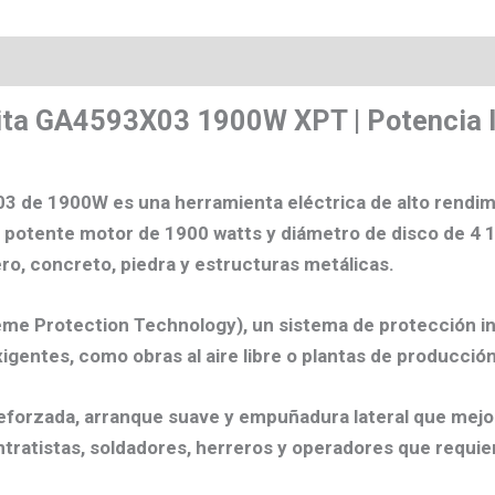
os
ta GA4593X03 1900W XPT | Potencia In
X03 de 1900W
es una herramienta eléctrica de alto rendim
u
potente motor de 1900 watts
y
diámetro de disco de 4 1
ro, concreto, piedra y estructuras metálicas.
eme Protection Technology)
, un sistema de protección i
xigentes, como obras al aire libre o plantas de producción
reforzada, arranque suave y empuñadura lateral que mejora
ntratistas, soldadores, herreros y operadores que requi