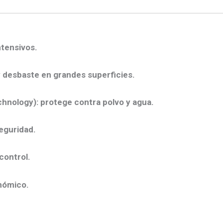
ntensivos.
 desbaste en grandes superficies.
chnology)
: protege contra polvo y agua.
eguridad.
control.
nómico.