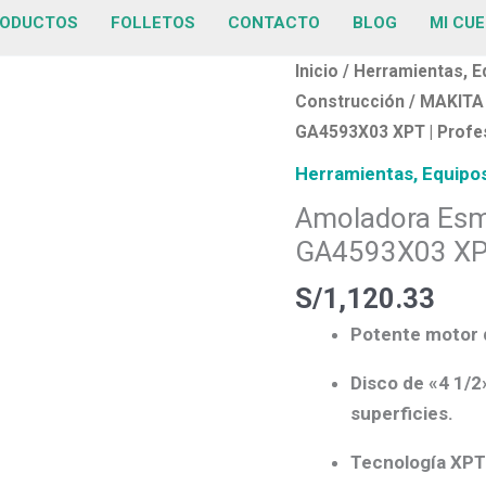
ODUCTOS
FOLLETOS
CONTACTO
BLOG
MI CU
Amoladora
Inicio
/
Herramientas, E
Esmeril
Construcción
/
MAKITA
Angular
GA4593X03 XPT | Profesi
1900 W
Herramientas, Equipos
Makita
Amoladora Esme
GA4593X03
GA4593X03 XPT 
XPT
|
S/
1,120.33
Profesional
Potente motor
Industrial
Perú
Disco de
«4 1/2
cantidad
superficies.
Tecnología
XPT