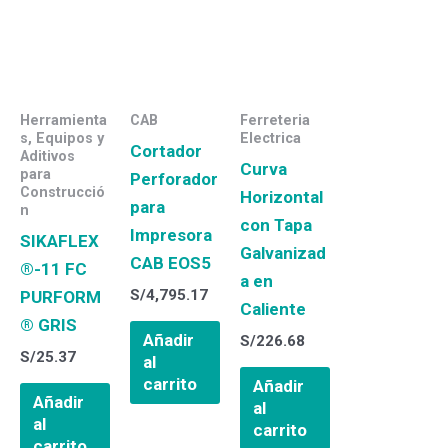
Herramienta
CAB
Ferreteria
s, Equipos y
Electrica
Cortador
Aditivos
Curva
para
Perforador
Construcció
Horizontal
para
n
con Tapa
Impresora
SIKAFLEX
Galvanizad
CAB EOS5
®-11 FC
a en
S/
4,795.17
PURFORM
Caliente
® GRIS
Añadir
S/
226.68
S/
25.37
al
carrito
Añadir
Añadir
al
al
carrito
carrito