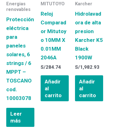
Energias
MITUTOYO
Karcher
renovables
Reloj
Hidrolavad
Protección
Comparad
ora de alta
eléctrica
or Mitutoy
presion
para
o 10MM X
Karcher K5
paneles
0.01MM
Black
solares, 6
2046A
1900W
strings / 6
S/
284.74
S/
1,982.93
MPPT –
TOSCANO
Añadir
Añadir
al
al
cod.
carrito
carrito
10003078
Leer
más