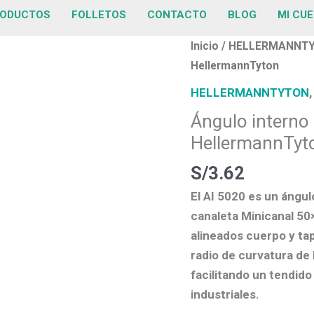
ODUCTOS
FOLLETOS
CONTACTO
BLOG
MI CU
Ángulo
Inicio
/
HELLERMANNT
interno
HellermannTyton
para
HELLERMANNTYTON
Minicanal
Ángulo interno
50×20
HellermannTyt
mm
HellermannTyton
S/
3.62
cantidad
El
AI 5020
es un
ángul
canaleta Minicanal 5
alineados cuerpo y tap
radio de curvatura
de 
facilitando un tendido
industriales.