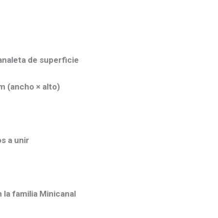
naleta de superficie
m (ancho × alto)
s a unir
la familia Minicanal