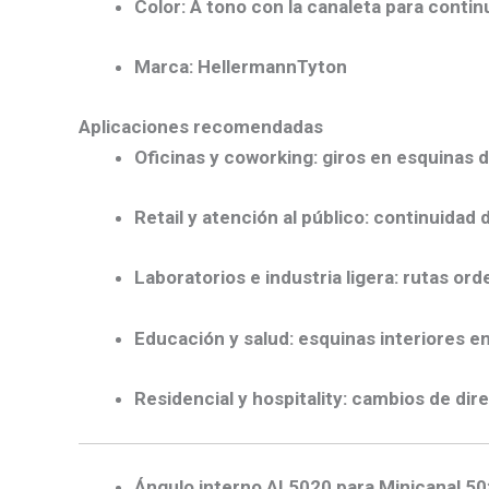
Color:
A tono con la canaleta para continu
Marca:
HellermannTyton
Aplicaciones recomendadas
Oficinas y coworking:
giros en esquinas de
Retail y atención al público:
continuidad d
Laboratorios e industria ligera:
rutas orde
Educación y salud:
esquinas interiores en 
Residencial y hospitality:
cambios de direc
Ángulo interno AI 5020 para Minicanal 5