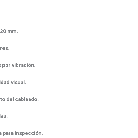
×20 mm
.
res.
 por vibración.
dad visual.
to del cableado.
les.
a para inspección.