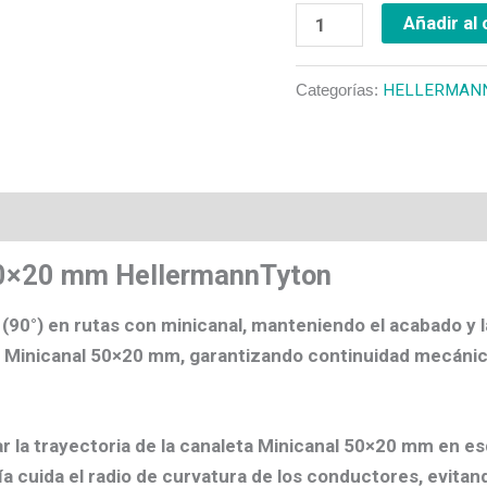
Añadir al 
Categorías:
HELLERMAN
os
 50×20 mm HellermannTyton
 (90°)
en rutas con minicanal, manteniendo el acabado y l
a
Minicanal 50×20 mm
, garantizando continuidad mecánica
r la trayectoria de la
canaleta Minicanal 50×20 mm
en es
ía cuida el
radio de curvatura
de los conductores, evitando