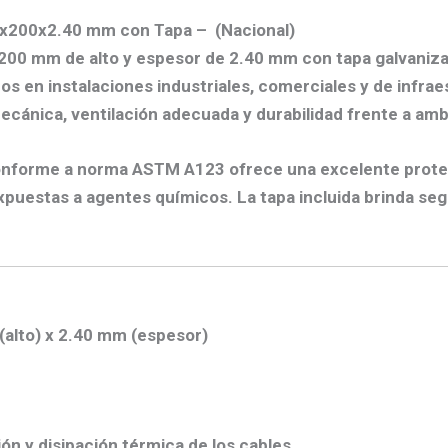
x200x2.40 mm con Tapa – (Nacional)
200 mm de alto y espesor de 2.40 mm con tapa galvanizad
cos en instalaciones industriales, comerciales y de infra
ecánica, ventilación adecuada y durabilidad frente a am
conforme a norma ASTM A123 ofrece una excelente protecc
uestas a agentes químicos. La tapa incluida brinda segu
alto) x 2.40 mm (espesor)
ción y disipación térmica de los cables