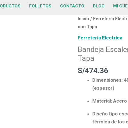
ODUCTOS
FOLLETOS
CONTACTO
BLOG
MI CU
Bandeja
Inicio
/
Ferreteria Electr
Escalerilla
con Tapa
Galvanizado
Ferreteria Electrica
en
Bandeja Escaler
Caliente
Tapa
con
Tapa
S/
474.36
cantidad
Dimensiones:
40
(espesor)
Material:
Acero 
Diseño tipo esca
térmica de los 