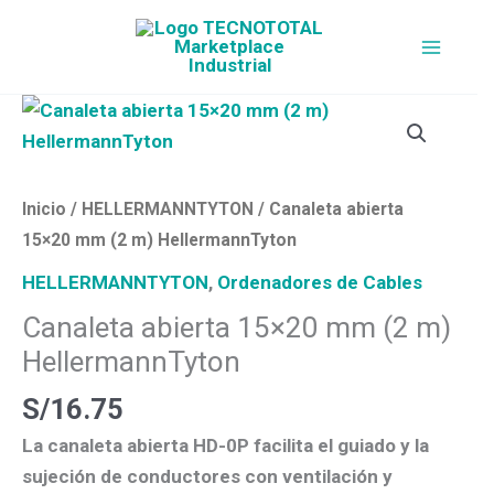
Ir
al
contenido
Canaleta
abierta
15×20
mm
Inicio
/
HELLERMANNTYTON
/ Canaleta abierta
(2
15×20 mm (2 m) HellermannTyton
m)
HELLERMANNTYTON
,
Ordenadores de Cables
HellermannTyton
Canaleta abierta 15×20 mm (2 m)
cantidad
HellermannTyton
S/
16.75
La
canaleta abierta HD-0P
facilita el guiado y la
sujeción de conductores con ventilación y