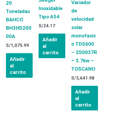
Variador
20
Inoxidable
de
Toneladas
Tipo A54
velocidad
BAHCO
S/
24.17
solar
BH3HD200
monofasic
00A
Añadir
o TDS600
S/
1,075.99
al
– 2S0037R
carrito
Añadir
– 3.7kw –
al
TOSCANO
carrito
S/
3,641.98
Añadir
al
carrito