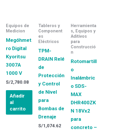
Equipos de
Tableros y
Herramienta
Medicion
Component
s, Equipos y
es
Aditivos
Megóhmet
Eléctricos
para
Construcció
ro Digital
TPM-
n
Kyoritsu
DRAIN Relé
Rotomartill
3007A
de
o
1000 V
Protección
Inalámbric
S/
2,780.08
y Control
o SDS-
de Nivel
MAX
Añadir
para
al
DHR400ZK
Bombas de
carrito
N 18Vx2
Drenaje
para
S/
1,074.62
concreto –