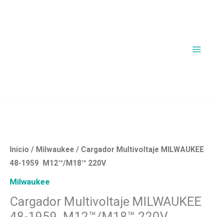
Ir
al
contenido
Cargador
Multivoltaje
MILWAUKEE
48-
Inicio
/
Milwaukee
/ Cargador Multivoltaje MILWAUKEE
1959
48-1959 M12™/M18™ 220V
M12™/M18™
Milwaukee
220V
Cargador Multivoltaje MILWAUKEE
cantidad
48-1959 M12™/M18™ 220V