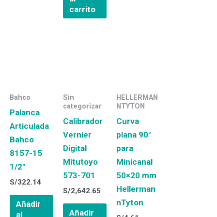
carrito
Bahco
Sin
HELLERMAN
categorizar
NTYTON
Palanca
Calibrador
Curva
Articulada
Vernier
plana 90°
Bahco
Digital
para
8157-15
Mitutoyo
Minicanal
1/2″
573-701
50×20 mm
S/
322.14
Hellerman
S/
2,642.65
nTyton
Añadir
Añadir
al