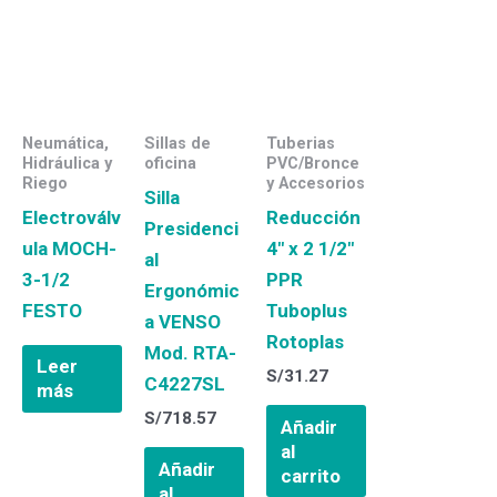
Neumática,
Sillas de
Tuberias
Hidráulica y
oficina
PVC/Bronce
Riego
y Accesorios
Silla
Electroválv
Reducción
Presidenci
ula MOCH-
4″ x 2 1/2″
al
3-1/2
PPR
Ergonómic
FESTO
Tuboplus
a VENSO
Rotoplas
Mod. RTA-
Leer
S/
31.27
C4227SL
más
S/
718.57
Añadir
al
Añadir
carrito
al