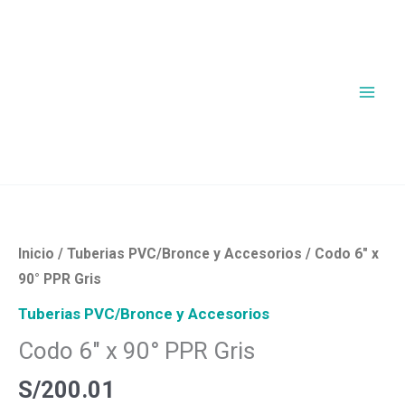
Ir
al
contenido
Codo
6"
x
Inicio
/
Tuberias PVC/Bronce y Accesorios
/ Codo 6″ x
90°
90° PPR Gris
PPR
Tuberias PVC/Bronce y Accesorios
Gris
Codo 6″ x 90° PPR Gris
cantidad
S/
200.01