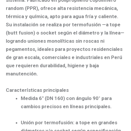
sistema. Fabricado en
polipropileno copolímero
random (PPR)
, ofrece alta resistencia mecánica,
térmica y química, apto para
agua fría y caliente
.
Su instalación se realiza por
termofusión
—a
tope
(butt fusion)
o
socket
según el diámetro y la línea—
logrando uniones monolíticas sin roscas ni
pegamentos, ideales para proyectos residenciales
de gran escala, comerciales e industriales en Perú
que requieren
durabilidad, higiene y baja
manutención
.
Características principales
Medida 6″ (DN 160)
con
ángulo 90°
para
cambios precisos en líneas principales.
Unión por termofusión
: a tope en grandes
diámetros y/o socket según especificación