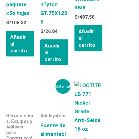
paquete
nTyton
KMK
x5o hojas
GT.75X120
S/
487.58
6
S/
106.32
Añadir
S/
26.84
Añadir
al
al
carrito
Añadir
carrito
al
carrito
El
El
¡Oferta!
precio
precio
original
actual
era:
es:
S/533.00.
S/333.33.
Herramienta
Adelsystem
s, Equipos y
Fuente de
Aditivos
para
alimentaci
Construcció