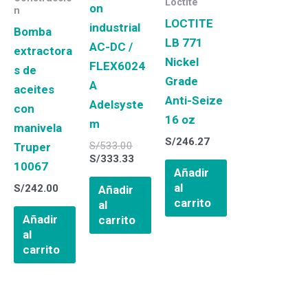
Loctite
on
n
LOCTITE
industrial
Bomba
LB 771
AC-DC /
extractora
Nickel
FLEX6024
s de
Grade
A
aceites
Anti-Seize
Adelsyste
con
16 oz
m
manivela
S/
246.27
S/
533.00
Truper
S/
333.33
10067
Añadir
al
S/
242.00
Añadir
carrito
al
Añadir
carrito
al
carrito