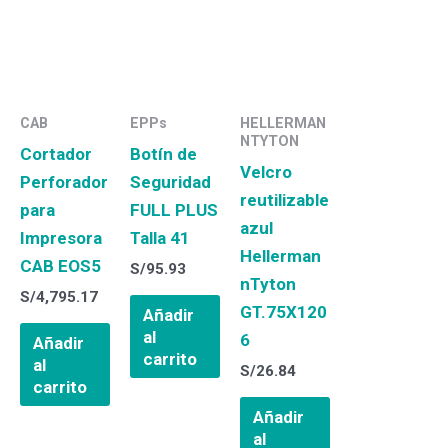
CAB
EPPs
HELLERMAN
NTYTON
Cortador
Botín de
Velcro
Perforador
Seguridad
reutilizable
para
FULL PLUS
azul
Impresora
Talla 41
Hellerman
CAB EOS5
S/
95.93
nTyton
S/
4,795.17
GT.75X120
Añadir
al
6
Añadir
carrito
al
S/
26.84
carrito
Añadir
al