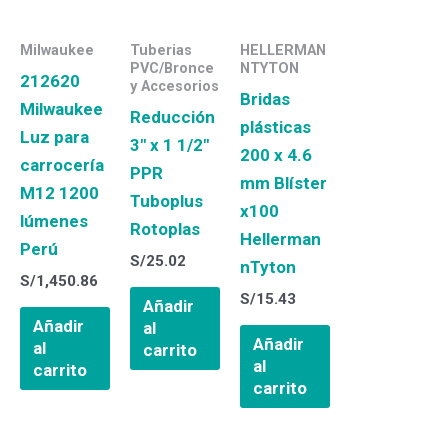
Milwaukee
Tuberias
HELLERMAN
PVC/Bronce
NTYTON
212620
y Accesorios
Bridas
Milwaukee
Reducción
plásticas
Luz para
3″ x 1 1/2″
200 x 4.6
carrocería
PPR
mm Blíster
M12 1200
Tuboplus
x100
lúmenes
Rotoplas
Hellerman
Perú
S/
25.02
nTyton
S/
1,450.86
S/
15.43
Añadir
Añadir
al
Añadir
al
carrito
al
carrito
carrito