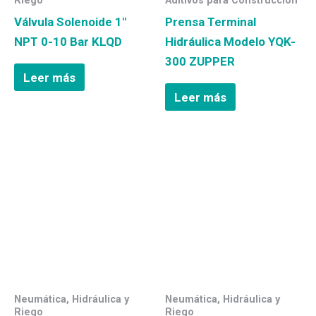
Riego
Aditivos para Construcción
Válvula Solenoide 1″
Prensa Terminal
NPT 0-10 Bar KLQD
Hidráulica Modelo YQK-
300 ZUPPER
Leer más
Leer más
Neumática, Hidráulica y
Neumática, Hidráulica y
Riego
Riego