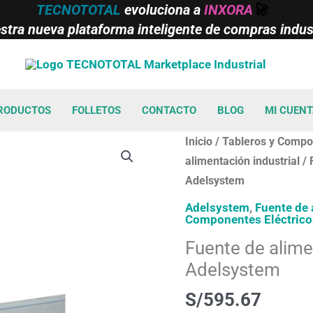
TECNOTOTAL
evoluciona a
INXORA
🚀
tra nueva plataforma inteligente de compras indust
RODUCTOS
FOLLETOS
CONTACTO
BLOG
MI CUEN
Fuente
Inicio
/
Tableros y Compon
de
alimentación industrial
/ 
alimentación
Adelsystem
en
Adelsystem
,
Fuente de 
Componentes Eléctrico
riel
DIN
Fuente de alime
/
Adelsystem
FLEX6005A
S/
595.67
Adelsystem