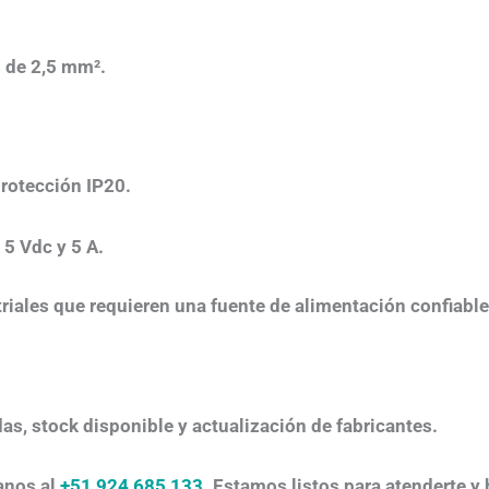
s de 2,5 mm².
rotección IP20.
5 Vdc y 5 A.
triales que requieren una fuente de alimentación confiabl
das, stock disponible y actualización de fabricantes.
anos al
+51 924 685 133
. Estamos listos para atenderte y 