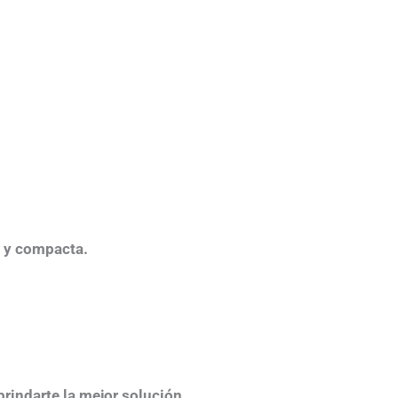
e y compacta.
brindarte la mejor solución.