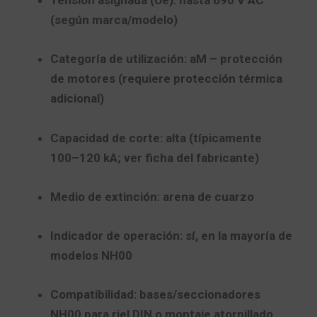
Tensión asignada (Ue):
hasta
690 V AC
(según marca/modelo)
Categoría de utilización:
aM
– protección
de motores (requiere protección térmica
adicional)
Capacidad de corte:
alta
(típicamente
100–120 kA; ver ficha del fabricante)
Medio de extinción:
arena de cuarzo
Indicador de operación:
sí, en la mayoría de
modelos NH00
Compatibilidad:
bases/seccionadores
NH00
para riel DIN o montaje atornillado