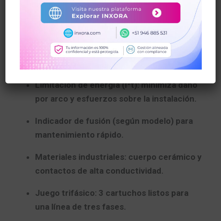
bases y seccionadores estándar
NH00
.
Alta capacidad de corte
para entornos
industriales con elevados niveles de
cortocircuito.
Limitación de energía (I²t):
minimiza daño
por arco y esfuerzos sobre la instalación.
Indicador de fusión
(según modelo) para
mantenimiento rápido.
Materiales industriales:
cuerpo cerámico y
contactos de alta conductividad.
Juego trifásico:
3 cartuchos
listos para
una línea de tres fases.