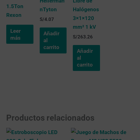
Hellerman
Libre de
1.5Ton
nTyton
Halógenos
Rexon
3×1×120
S/
4.07
mm² 1 kV
Leer
Añadir
S/
263.26
más
al
carrito
Añadir
al
carrito
Productos relacionados