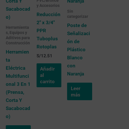
PVC/Bronce
y Accesorios
Sin
Reducción
categorizar
2″ x 3/4″
Poste de
Herramienta
PPR
s, Equipos y
Señalizaci
Aditivos para
Tuboplus
ón de
Construcción
Rotoplas
Plástico
Herramien
S/
12.51
Blanco
ta
con
Eléctrica
Añadir
Naranja
al
Multifunci
carrito
onal 3 En 1
Leer
(Prensa,
más
Corta Y
Sacabocad
o)