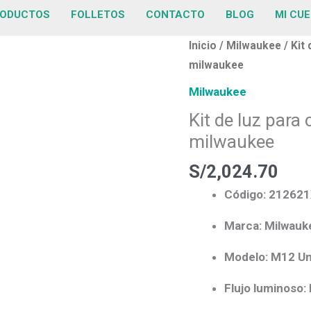
ODUCTOS
FOLLETOS
CONTACTO
BLOG
MI CU
Kit
Inicio
/
Milwaukee
/ Kit
de
milwaukee
luz
Milwaukee
para
Kit de luz par
carrocería
milwaukee
m12
de
S/
2,024.70
1200
Código: 21262
lúmenes
milwaukee
Marca: Milwauk
cantidad
Modelo: M12 Un
Flujo luminoso: