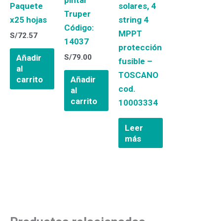
pintar
Paquete
solares, 4
Truper
x25 hojas
string 4
Código:
MPPT
S/
72.57
14037
protección
S/
79.00
Añadir
fusible –
al
TOSCANO
carrito
Añadir
cod.
al
carrito
10003334
Leer
más