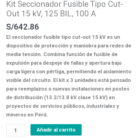
Kit Seccionador Fusible Tipo Cut-
BIL,
Out 15 kV, 125 BIL, 100 A
100
A
S/
642.86
cantidad
El
seccionador fusible tipo cut-out 15 kV
es un
dispositivo de
protección y maniobra
para redes de
media tensión
. Combina función de
fusible de
expulsión
para despeje de fallas y
apertura bajo
carga ligera
con pértiga, permitiendo el
aislamiento
visible
del circuito. El
kit x 3 unidades
está pensado
para reemplazos o nuevas instalaciones en
postes
de distribución
(13.2/13.8 kV clase 15 kV) en
proyectos de
servicios públicos, industriales y
mineros
en Perú.
Añadir al carrito