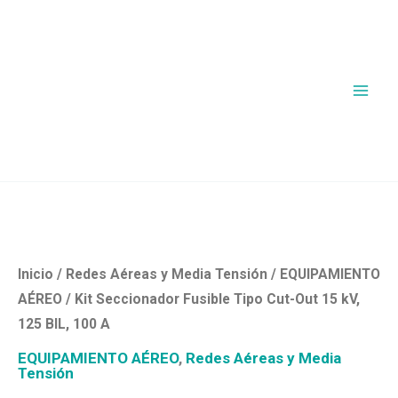
Ir
al
contenido
Kit
Seccionador
Fusible
Tipo
Inicio
/
Redes Aéreas y Media Tensión
/
EQUIPAMIENTO
Cut-
AÉREO
/ Kit Seccionador Fusible Tipo Cut-Out 15 kV,
Out
125 BIL, 100 A
15
EQUIPAMIENTO AÉREO
,
Redes Aéreas y Media
kV,
Tensión
125