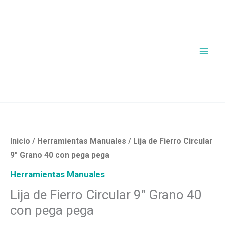
Ir
al
contenido
Lija
de
Fierro
Inicio
/
Herramientas Manuales
/ Lija de Fierro Circular
Circular
9″ Grano 40 con pega pega
9"
Herramientas Manuales
Grano
Lija de Fierro Circular 9″ Grano 40
40
con pega pega
con
pega