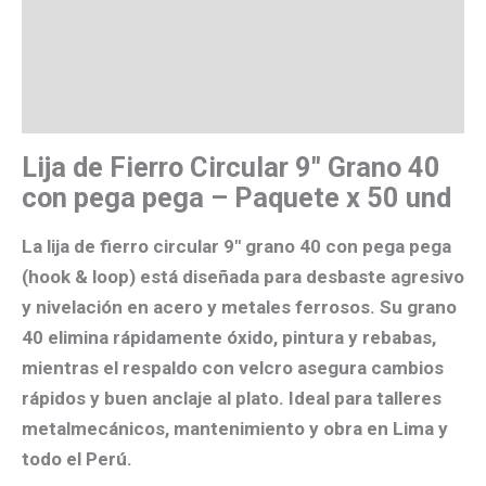
Descripción
Valoraciones (0)
Más productos
Lija de Fierro Circular 9″ Grano 40
con pega pega – Paquete x 50 und
La
lija de fierro circular 9″ grano 40 con pega pega
(hook & loop)
está diseñada para
desbaste agresivo
y nivelación
en
acero y metales ferrosos
. Su
grano
40
elimina rápidamente óxido, pintura y rebabas,
mientras el
respaldo con velcro
asegura
cambios
rápidos
y buen anclaje al plato. Ideal para talleres
metalmecánicos, mantenimiento y obra en
Lima y
todo el Perú
.