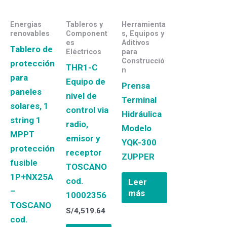
Energias
Tableros y
Herramienta
renovables
Component
s, Equipos y
es
Aditivos
Tablero de
Eléctricos
para
Construcció
protección
THR1-C
n
para
Equipo de
Prensa
paneles
nivel de
Terminal
solares, 1
control via
Hidráulica
string 1
radio,
Modelo
MPPT
emisor y
YQK-300
protección
receptor
ZUPPER
fusible
TOSCANO
1P+NX25A
cod.
Leer
–
más
10002356
TOSCANO
S/
4,519.64
cod.