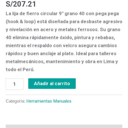
S/
207.21
pega
La
lija de fierro circular 9″ grano 40 con pega pega
cantidad
(hook & loop)
está diseñada para
desbaste agresivo
y nivelación
en
acero y metales ferrosos
. Su
grano
40
elimina rápidamente óxido, pintura y rebabas,
mientras el
respaldo con velcro
asegura
cambios
rápidos
y buen anclaje al plato. Ideal para talleres
metalmecánicos, mantenimiento y obra en
Lima y
todo el Perú
.
Añadir al carrito
Categoría:
Herramientas Manuales