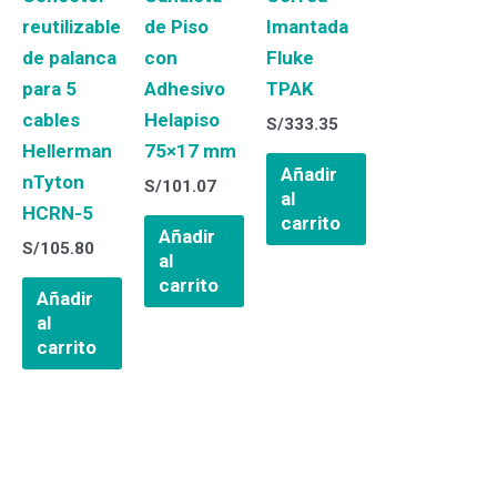
reutilizable
de Piso
Imantada
de palanca
con
Fluke
para 5
Adhesivo
TPAK
cables
Helapiso
S/
333.35
Hellerman
75×17 mm
Añadir
nTyton
S/
101.07
al
HCRN-5
carrito
Añadir
S/
105.80
al
carrito
Añadir
al
carrito