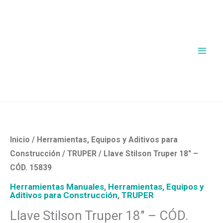
Ir
al
contenido
Llave
Stilson
Truper
Inicio
/
Herramientas, Equipos y Aditivos para
18"
Construcción
/
TRUPER
/ Llave Stilson Truper 18″ –
–
CÓD. 15839
CÓD.
Herramientas Manuales
,
Herramientas, Equipos y
15839
Aditivos para Construcción
,
TRUPER
cantidad
Llave Stilson Truper 18″ – CÓD.