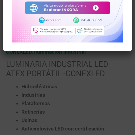
Inicio
/
Iluminación
Industrial
/
CONEXLED
/ LUMINARIA INDUSTRIAL LED
ATEX PORTÁTIL -CONEXLED
CONEXLED
,
Iluminación Industrial
LUMINARIA INDUSTRIAL LED
ATEX PORTÁTIL -CONEXLED
Hidroeléctricas
Industrias
Plataformas
Refinerías
Usinas
Antiexplosiva LED con certificación