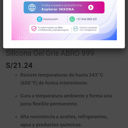
Inicio
/
Mecánica Industrial
/ Silicona Gel Gris ABRO
999
Abro
,
Mecánica Industrial
Silicona Gel Gris ABRO 999
S/
21.24
Resiste temperaturas de hasta
343 °C
(650 °F)
de forma intermitente.
Cura a temperatura ambiente y forma una
junta flexible permanente.
Alta resistencia a aceites, refrigerantes,
agua y productos químicos.