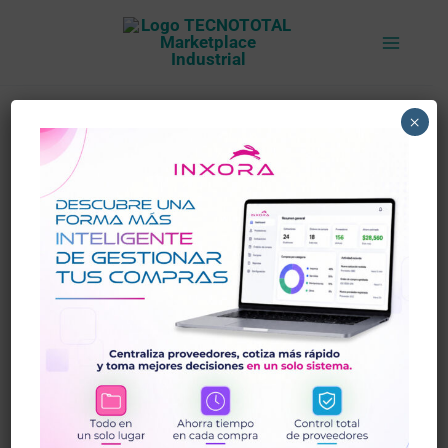
Ir
al
contenido
Silicona
×
Gel
Gris
ABRO
999
cantidad