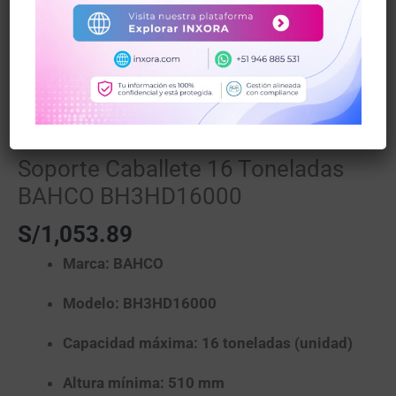
Inicio
/
Bahco
/ Soporte Caballete 16 Toneladas
BAHCO BH3HD16000
Bahco
Soporte Caballete 16 Toneladas
BAHCO BH3HD16000
S/
1,053.89
Marca:
BAHCO
Modelo:
BH3HD16000
Capacidad máxima:
16 toneladas (unidad)
Altura mínima:
510 mm