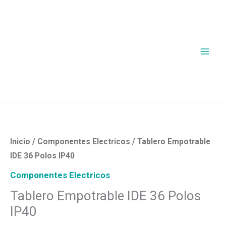
Ir
al
contenido
Tablero
Empotrable
IDE
Inicio
/
Componentes Electricos
/ Tablero Empotrable
36
IDE 36 Polos IP40
Polos
Componentes Electricos
IP40
Tablero Empotrable IDE 36 Polos
cantidad
IP40