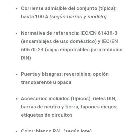
Corriente admisible del conjunto (típica):
hasta 100 A
(según barras y modelo)
Normativa de referencia:
IEC/EN 61439-3
(ensamblajes de uso doméstico) y
IEC/EN
60670-24
(cajas empotrables para módulos
DIN)
Puerta y bisagras:
reversibles
; opción
transparente
u
opaca
Accesorios incluidos (típicos):
rieles DIN
,
barras de neutro y tierra
,
tapones ciegos
,
etiquetas de circuitos
Color:
blanco RAL (según lote)