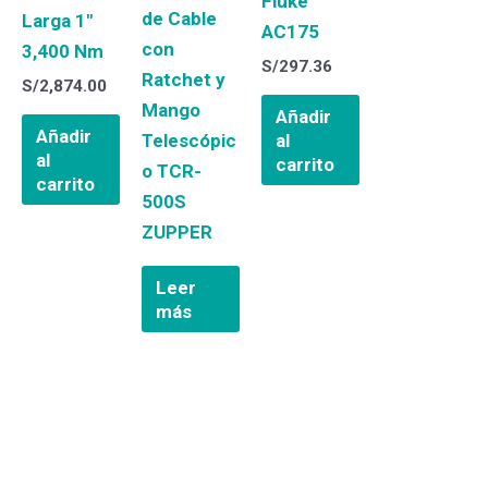
Fluke
de Cable
Larga 1″
AC175
con
3,400 Nm
S/
297.36
Ratchet y
S/
2,874.00
Mango
Añadir
Añadir
al
Telescópic
al
carrito
o TCR-
carrito
500S
ZUPPER
Leer
más