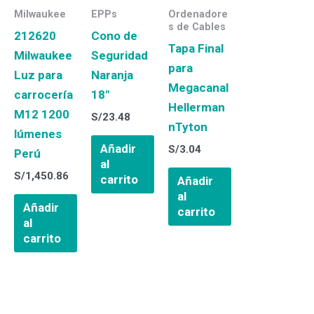
Milwaukee
EPPs
Ordenadore
s de Cables
212620
Cono de
Tapa Final
Milwaukee
Seguridad
para
Luz para
Naranja
Megacanal
carrocería
18″
Hellerman
M12 1200
S/
23.48
nTyton
lúmenes
Añadir
S/
3.04
Perú
al
S/
1,450.86
carrito
Añadir
al
Añadir
carrito
al
carrito