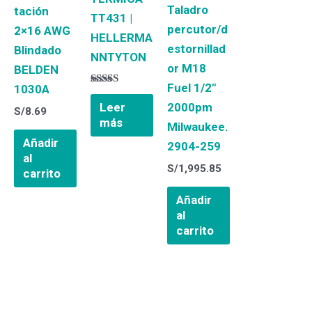
Taladro
tación
TT431 |
percutor/d
2×16 AWG
HELLERMA
estornillad
Blindado
NNTYTON
or M18
BELDEN
Fuel 1/2″
1030A
Valorado
con
2000pm
Leer
S/
8.69
5.00
más
de 5
Milwaukee.
Añadir
2904-259
al
S/
1,995.85
carrito
Añadir
al
carrito