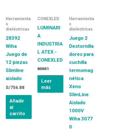
Herramienta
CONEXLED
Herramienta
s
s
LUMINARI
dieléctricas
dieléctricas
A
28392
Juego 2
INDUSTRIA
Wiha
Destornilla
L ATEX -
Juego de
dores para
CONEXLED
12 piezas
cuchilla
Slimline
termomag
Valorado
aislado
nética
con
Leer
5.00
Xeno
más
de 5
S/
756.88
SlimLine
Añadir
Aislado
al
1000V
carrito
Wiha 3077
0