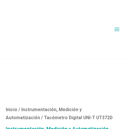
Ir
al
contenido
Inicio
/
Instrumentación, Medición y
Automatización
/ Tacómetro Digital UNI-T UT372D
Instrumentación, Medición y Automatización