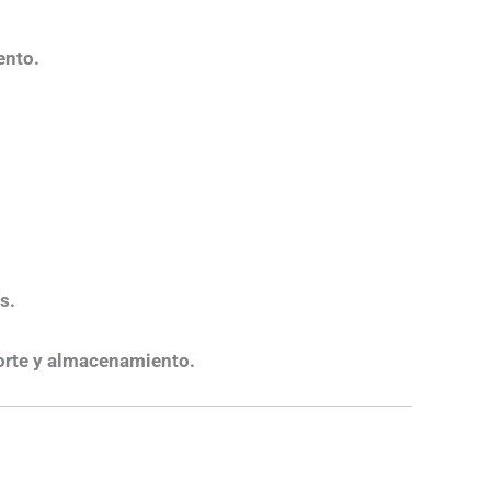
ento.
s.
porte y almacenamiento.