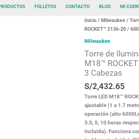
PRODUCTOS
FOLLETOS
CONTACTO
BLOG
MI CUEN
Torre
Inicio
/
Milwaukee
/ Tor
de
ROCKET™ 2136-20 / 600
Iluminación
Milwaukee
LED
Torre de Ilumi
portatil
M18™ ROCKET™
MILWAUKEE
3 Cabezas
M18™
ROCKET™
S/
2,432.65
2136-
Torre LED M18™ ROCKET
20
ajustable (1 a 1.7 met
/
operación (alto 6000L
6000
3.5, 5, 10 horas respe
Lúmenes
incluida). Funciona co
con