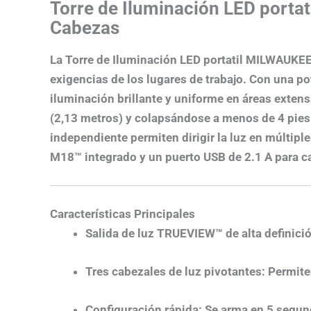
Torre de Iluminación LED por
Cabezas
La
Torre de Iluminación LED portatil MILWAU
exigencias de los lugares de trabajo.
Con una pot
iluminación brillante y uniforme en áreas extens
(2,13 metros) y colapsándose a menos de 4 pies 
independiente permiten dirigir la luz en múltipl
M18™ integrado y un puerto USB de 2.1 A para car
Características Principales
Salida de luz TRUEVIEW™ de alta definici
Tres cabezales de luz pivotantes
: Permite
Configuración rápida
: Se arma en 5 segund