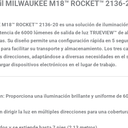
tatil MILWAUKEE M18™ ROCKET™
2136-
KEE M18™ ROCKET™ 2136-20
es una solución de iluminación 
encia de 6000 lúmenes de salida de luz TRUEVIEW™ de alt
as.
Su diseño permite una configuración rápida en 5 segu
para facilitar su transporte y almacenamiento.
Los tres c
es direcciones, adaptándose a diversas necesidades en el si
gar dispositivos electrónicos en el lugar de trabajo.
ón
:
Proporciona una iluminación brillante y uniforme de 
n dirigir la luz en múltiples direcciones para una cobertur
os y se extiende hasta 7 pies (2,13 metros).​