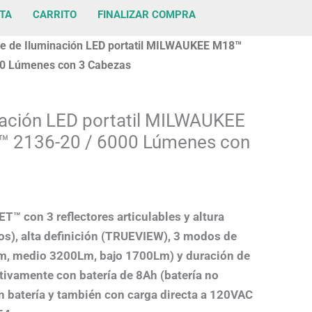
TA
CARRITO
FINALIZAR COMPRA
re de Iluminación LED portatil MILWAUKEE M18™
0 Lúmenes con 3 Cabezas
nación LED portatil MILWAUKEE
 2136-20 / 6000 Lúmenes con
™ con 3 reflectores articulables y altura
ros), alta definición (TRUEVIEW), 3 modos de
m, medio 3200Lm, bajo 1700Lm) y duración de
ctivamente con batería de 8Ah (batería no
n batería y también con carga directa a 120VAC