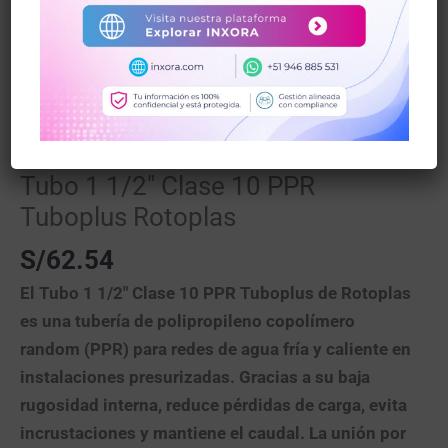
Inicio
/
Tuberias PVC/Bronce y Accesorios
/ Tubo 1
1/2″ Clase 10 PPR Tuboplus Rotoplas
Tuberias PVC/Bronce y Accesorios
Tubo 1 1/2″ Clase 10 PPR
Tuboplus Rotoplas
S/
62.54
El
Tubo 1 1/2″ Clase 10 PPR Tuboplus de Rotoplas
es una tubería de
polipropileno copolímero
random (PPR)
para redes de
agua fría y caliente
en
instalaciones presurizadas. Gracias a su
baja
rugosidad interna
, reduce pérdidas de carga, evita
incrustaciones y mantiene el caudal. La
unión por