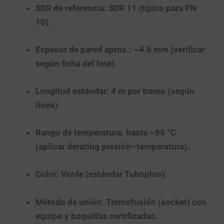
SDR de referencia:
SDR 11
(típico para PN
10).
Espesor de pared aprox.:
~4.6 mm
(verificar
según ficha del lote).
Longitud estándar:
4 m
por tramo (según
línea).
Rango de temperatura:
hasta
~95 °C
(aplicar
derating
presión–temperatura).
Color:
Verde (estándar Tuboplus).
Método de unión:
Termofusión
(socket) con
equipo y boquillas certificadas.