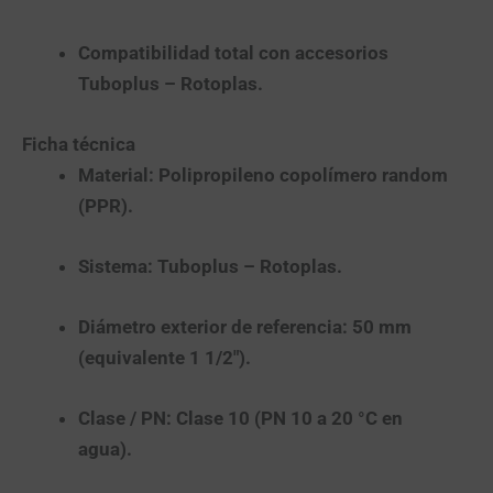
Compatibilidad total
con accesorios
Tuboplus – Rotoplas
.
Ficha técnica
Material:
Polipropileno copolímero random
(
PPR
).
Sistema:
Tuboplus – Rotoplas.
Diámetro exterior de referencia:
50 mm
(equivalente 1 1/2″).
Clase / PN:
Clase 10
(
PN 10
a 20 °C en
agua).