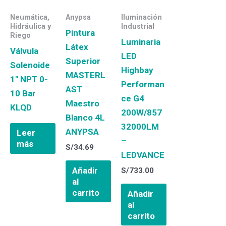
Neumática,
Anypsa
Iluminación
Hidráulica y
Industrial
Pintura
Riego
Luminaria
Látex
Válvula
LED
Superior
Solenoide
Highbay
MASTERL
1″ NPT 0-
Performan
AST
10 Bar
ce G4
Maestro
KLQD
200W/857
Blanco 4L
32000LM
ANYPSA
Leer
–
más
S/
34.69
LEDVANCE
Añadir
S/
733.00
al
carrito
Añadir
al
carrito