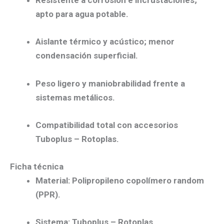
Resistente a corrosión e incrustaciones;
apto para
agua potable
.
Aislante térmico y acústico;
menor
condensación superficial.
Peso ligero y maniobrabilidad
frente a
sistemas metálicos.
Compatibilidad total
con
accesorios
Tuboplus – Rotoplas
.
Ficha técnica
Material:
Polipropileno copolímero random
(
PPR
).
Sistema:
Tuboplus – Rotoplas.