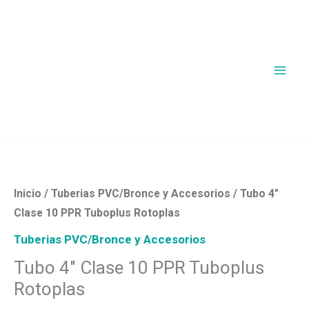
Ir
al
contenido
Tubo
4"
Clase
Inicio
/
Tuberias PVC/Bronce y Accesorios
/ Tubo 4″
10
Clase 10 PPR Tuboplus Rotoplas
PPR
Tuberias PVC/Bronce y Accesorios
Tuboplus
Tubo 4″ Clase 10 PPR Tuboplus
Rotoplas
Rotoplas
cantidad