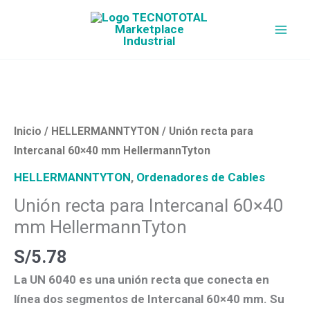
Ir
al
contenido
Unión
recta
para
Intercanal
Inicio
/
HELLERMANNTYTON
/ Unión recta para
60×40
Intercanal 60×40 mm HellermannTyton
mm
HELLERMANNTYTON
,
Ordenadores de Cables
HellermannTyton
Unión recta para Intercanal 60×40
cantidad
mm HellermannTyton
S/
5.78
La
UN 6040
es una
unión recta
que conecta en
línea dos segmentos de
Intercanal 60×40 mm
. Su