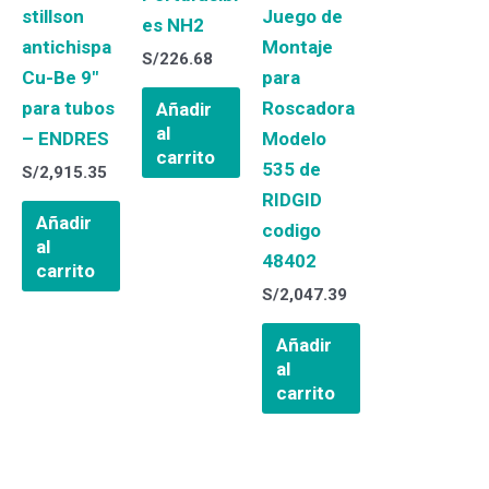
stillson
​Juego de
es NH2
antichispa
Montaje
S/
226.68
Cu-Be 9″
para
para tubos
Roscadora
Añadir
al
– ENDRES
Modelo
carrito
535 de
S/
2,915.35
RIDGID
Añadir
codigo
al
48402
carrito
S/
2,047.39
Añadir
al
carrito