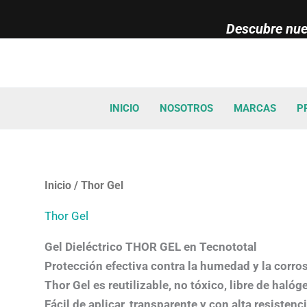
Ir
Descubre nues
al
contenido
INICIO
NOSOTROS
MARCAS
P
Ordenado
Inicio
/ Thor Gel
por
los
Thor Gel
últimos
Gel Dieléctrico THOR GEL en Tecnototal
Protección efectiva contra la humedad y la corro
Thor Gel es reutilizable, no tóxico, libre de haló
Fácil de aplicar, transparente y con alta resistenci