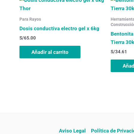
Para Rayos
Herramientas
Construcció
Dosis conductiva electro gel x 6kg
Bentonita
S/
65.00
Tierra 30
S/
34.61
Añadir al carrito
Añadi
Aviso Legal
Política de Privac