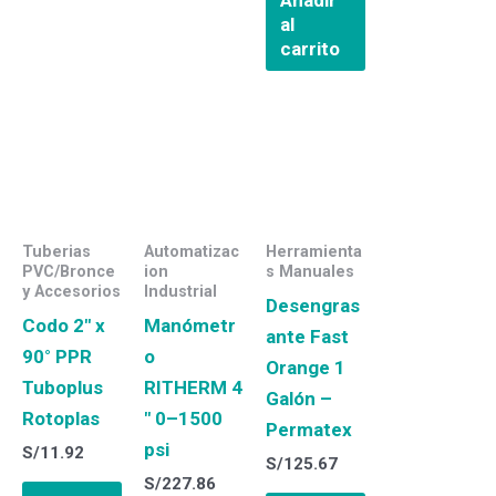
Añadir
al
carrito
Tuberias
Automatizac
Herramienta
PVC/Bronce
ion
s Manuales
y Accesorios
Industrial
Desengras
Codo 2″ x
Manómetr
ante Fast
90° PPR
o
Orange 1
Tuboplus
RITHERM 4
Galón –
Rotoplas
″ 0–1500
Permatex
psi
S/
11.92
S/
125.67
S/
227.86