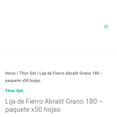
Ir
al
contenido
Lija
de
Fierro
Inicio
/
Thor Gel
/ Lija de Fierro Abralit Grano 180 –
Abralit
paquete x50 hojas
Grano
Thor Gel
180
Lija de Fierro Abralit Grano 180 –
-
paquete x50 hojas
paquete
x50