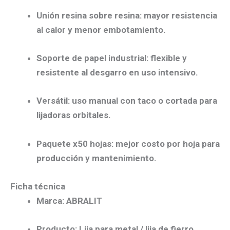
Unión resina sobre resina:
mayor
resistencia
al calor
y menor embotamiento.
Soporte de papel industrial:
flexible y
resistente al desgarro
en uso intensivo.
Versátil:
uso manual con taco o
cortada
para
lijadoras orbitales.
Paquete x50 hojas:
mejor
costo por hoja
para
producción y mantenimiento.
Ficha técnica
Marca:
ABRALIT
Producto:
Lija para metal / lija de fierro