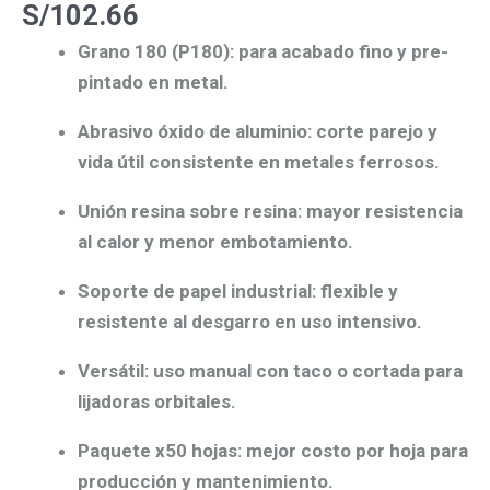
S/
102.66
hojas
Grano 180 (P180):
para
acabado fino
y pre-
cantidad
pintado en metal.
Abrasivo óxido de aluminio:
corte parejo y
vida útil consistente en metales ferrosos.
Unión resina sobre resina:
mayor
resistencia
al calor
y menor embotamiento.
Soporte de papel industrial:
flexible y
resistente al desgarro
en uso intensivo.
Versátil:
uso manual con taco o
cortada
para
lijadoras orbitales.
Paquete x50 hojas:
mejor
costo por hoja
para
producción y mantenimiento.