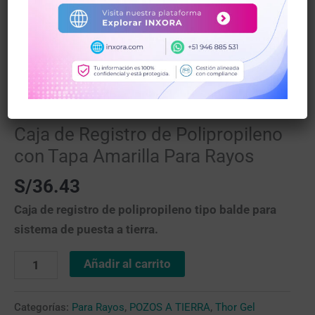
Inicio
/
POZOS A TIERRA
/ Caja de Registro de
Polipropileno con Tapa Amarilla Para Rayos
Para Rayos
,
POZOS A TIERRA
,
Thor Gel
Caja de Registro de Polipropileno
con Tapa Amarilla Para Rayos
S/
36.43
Caja de registro de polipropileno tipo balde para
sistema de puesta a tierra.
Añadir al carrito
Categorías:
Para Rayos
,
POZOS A TIERRA
,
Thor Gel