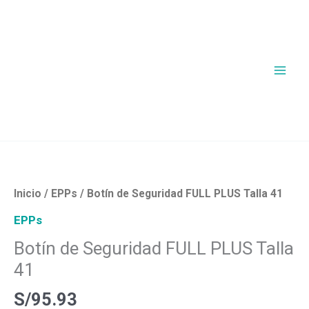
Ir
al
contenido
Botín
de
Seguridad
Inicio
/
EPPs
/ Botín de Seguridad FULL PLUS Talla 41
FULL
EPPs
PLUS
Botín de Seguridad FULL PLUS Talla
Talla
41
41
cantidad
S/
95.93