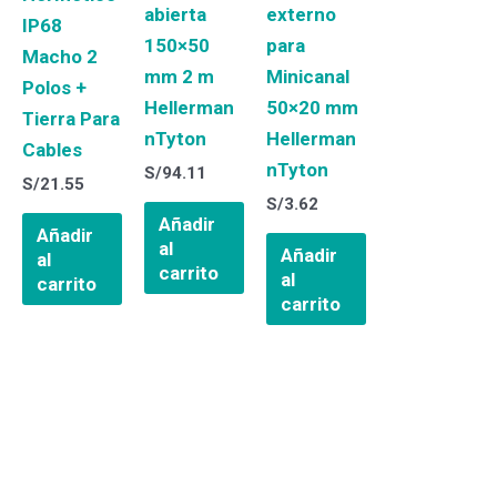
abierta
externo
IP68
150×50
para
Macho 2
mm 2 m
Minicanal
Polos +
Hellerman
50×20 mm
Tierra Para
nTyton
Hellerman
Cables
nTyton
S/
94.11
S/
21.55
S/
3.62
Añadir
Añadir
al
Añadir
al
carrito
al
carrito
carrito