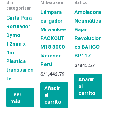
Sin
Milwaukee
Bahco
categorizar
Lámpara
Amoladora
Cinta Para
cargador
Neumática
Rotulador
Milwaukee
Bajas
Dymo
PACKOUT
Revolucion
12mm x
M18 3000
es BAHCO
4m
lúmenes
BP117
Plastica
Perú
S/
845.57
transparen
S/
1,442.79
te
Añadir
al
Añadir
carrito
Leer
al
más
carrito