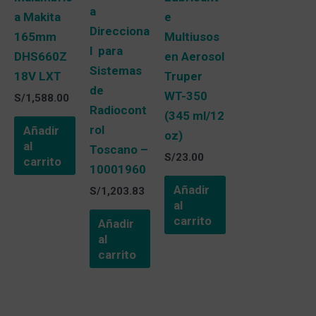
a
a Makita
e
Direcciona
165mm
Multiusos
l para
DHS660Z
en Aerosol
Sistemas
18V LXT
Truper
de
WT-350
S/
1,588.00
Radiocont
(345 ml/12
rol
Añadir
oz)
al
Toscano –
S/
23.00
carrito
10001960
Añadir
S/
1,203.83
al
carrito
Añadir
al
carrito