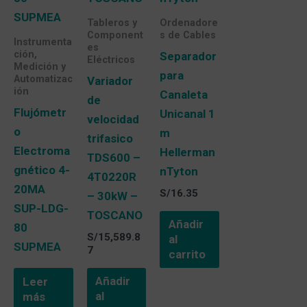
Tableros y
Ordenadore
Component
s de Cables
Instrumenta
es
ción,
Separador
Eléctricos
Medición y
para
Automatizac
Variador
ión
Canaleta
de
Flujómetr
Unicanal 1
velocidad
o
m
trifasico
Electroma
Hellerman
TDS600 –
gnético 4-
nTyton
4T0220R
20MA
S/
16.35
– 30kW –
SUP-LDG-
TOSCANO
Añadir
80
S/
15,589.8
al
SUPMEA
7
carrito
Añadir
Leer
al
más