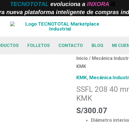
TECNOTOTAL
evoluciona a
INXORA
🚀
a nueva plataforma inteligente de compras indu
ODUCTOS
FOLLETOS
CONTACTO
BLOG
MI CUE
SSFL
Inicio
/
Mecánica Industr
208
KMK
40
KMK
,
Mecánica Industr
mm
SSFL 208 40 mm
Soporte
KMK
de
Pared
S/
300.07
Inoxidable
Diámetro interio
KMK