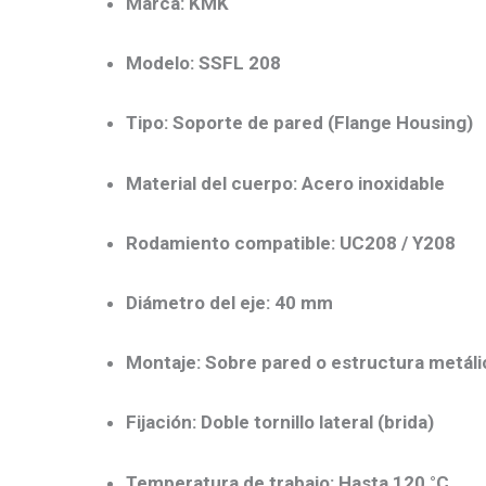
Marca:
KMK
Modelo:
SSFL 208
Tipo:
Soporte de pared (Flange Housing)
Material del cuerpo:
Acero inoxidable
Rodamiento compatible:
UC208 / Y208
Diámetro del eje:
40 mm
Montaje:
Sobre pared o estructura metáli
Fijación:
Doble tornillo lateral (brida)
Temperatura de trabajo:
Hasta 120 °C