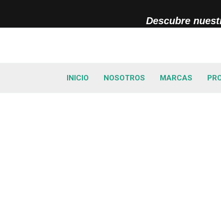
Ir
al
Descubre nuestr
contenido
INICIO
NOSOTROS
MARCAS
PR