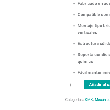
cantidad
Fabricado en acer
Compatible con 
Montaje tipo bri
verticales
Estructura sóli
Soporta condici
químico
Fácil mantenimien
Añadir al c
Categorías:
KMK
,
Mecánica 