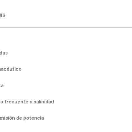
JIS
idas
macéutico
ra
o frecuente o salinidad
smisión de potencia