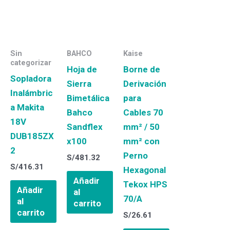
Sin
BAHCO
Kaise
categorizar
Hoja de
Borne de
Sopladora
Sierra
Derivación
Inalámbric
Bimetálica
para
a Makita
Bahco
Cables 70
18V
Sandflex
mm² / 50
DUB185ZX
x100
mm² con
2
Perno
S/
481.32
S/
416.31
Hexagonal
Añadir
Tekox HPS
Añadir
al
70/A
al
carrito
carrito
S/
26.61