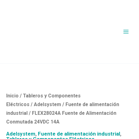
Ir
al
contenido
FLEX28024A
Fuente
de
Alimentación
Inicio
/
Tableros y Componentes
Conmutada
Eléctricos
/
Adelsystem
/
Fuente de alimentación
24VDC
industrial
/ FLEX28024A Fuente de Alimentación
14A
Conmutada 24VDC 14A
cantidad
Adelsystem
,
Fuente de alimentación industrial
,
Tableros y Componentes Eléctricos