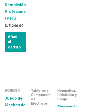
Demolición
Profesiona
l Perú
S/
5,246.69
Añadir
al
carrito
DORMER
Tableros y
Neumática,
Component
Hidráulica y
Juego de
es
Riego
Eléctricos
Machos de
Electroválv