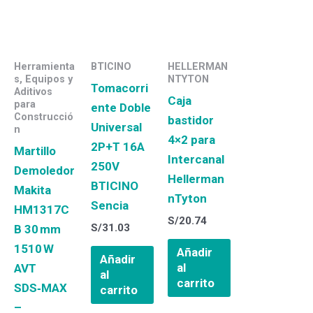
Herramienta
BTICINO
HELLERMAN
s, Equipos y
NTYTON
Tomacorri
Aditivos
Caja
para
ente Doble
Construcció
bastidor
Universal
n
4×2 para
2P+T 16A
Martillo
Intercanal
250V
Demoledor
Hellerman
BTICINO
Makita
nTyton
Sencia
HM1317C
S/
20.74
S/
31.03
B 30 mm
1510 W
Añadir
Añadir
al
AVT
al
carrito
SDS‑MAX
carrito
–