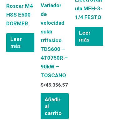
Variador
Roscar M4
ula MFH-3-
de
HSS E500
1/4 FESTO
velocidad
DORMER
solar
Leer
Leer
más
trifasico
más
TDS600 –
4T0750R –
90kW –
TOSCANO
S/
45,356.57
Añadir
al
carrito