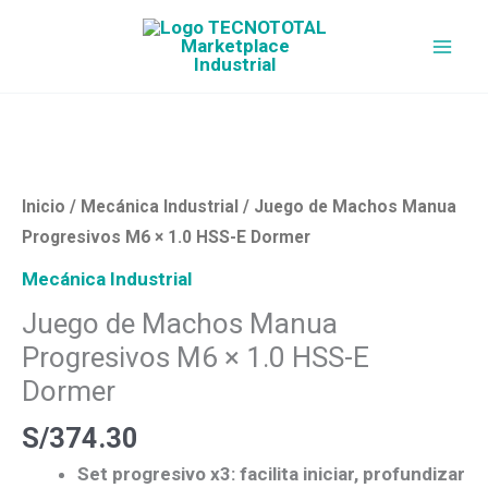
Ir
al
contenido
Juego
de
Machos
Manua
Inicio
/
Mecánica Industrial
/ Juego de Machos Manua
Progresivos
Progresivos M6 × 1.0 HSS-E Dormer
M6
Mecánica Industrial
×
Juego de Machos Manua
1.0
Progresivos M6 × 1.0 HSS-E
HSS-
E
Dormer
Dormer
S/
374.30
cantidad
Set progresivo x3:
facilita iniciar, profundizar