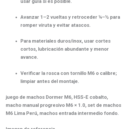
usar guía si es posible.
Avanzar
1–2 vueltas
y
retroceder ¼–½
para
romper viruta y evitar atascos.
Para materiales duros/inox, usar
cortes
cortos
, lubricación abundante y menor
avance.
Verificar la rosca con
tornillo M6
o calibre;
limpiar antes del montaje.
juego de machos
Dormer M6
,
HSS-E cobalto
,
macho manual progresivo M6 × 1.0, set de machos
M6 Lima Perú, machos entrada intermedio fondo.
Imagen de referencia.