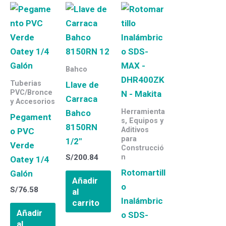
Bahco
Tuberias
Llave de
PVC/Bronce
Carraca
y Accesorios
Herramienta
Bahco
Pegament
s, Equipos y
8150RN
Aditivos
o PVC
para
1/2″
Verde
Construcció
S/
200.84
n
Oatey 1/4
Rotomartill
Galón
Añadir
o
S/
76.58
al
Inalámbric
carrito
Añadir
o SDS-
al