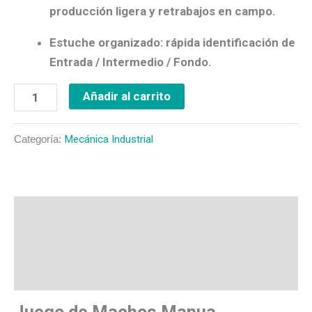
producción ligera y
retrabajos en campo
.
Estuche organizado:
rápida identificación de
Entrada / Intermedio / Fondo
.
Añadir al carrito
Categoría:
Mecánica Industrial
Descripción
Valoraciones (0)
Más productos
Juego de Machos Manua