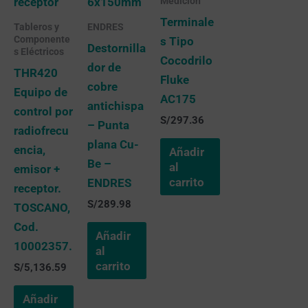
Medicion
Terminale
Tableros y
ENDRES
Componente
s Tipo
Destornilla
s Eléctricos
Cocodrilo
dor de
THR420
Fluke
cobre
Equipo de
AC175
antichispa
control por
S/
297.36
– Punta
radiofrecu
plana Cu-
encia,
Añadir
Be –
al
emisor +
carrito
ENDRES
receptor.
S/
289.98
TOSCANO,
Cod.
Añadir
10002357.
al
carrito
S/
5,136.59
Añadir