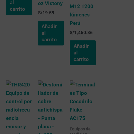
al
oz Vistony
M12 1200
carrito
S/
19.59
lúmenes
Perú
Añadir
S/
1,450.86
al
carrito
Añadir
al
carrito
Equipos de