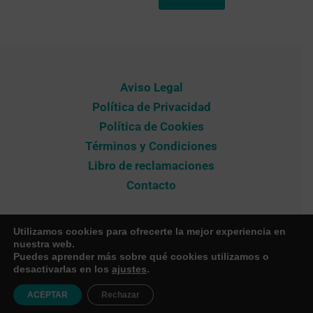
Aviso Legal
Política de Privacidad
Política de Cookies
Términos y Condiciones
Libro de reclamaciones
Contacto
Utilizamos cookies para ofrecerte la mejor experiencia en
nuestra web.
Copyright © 2026 TECNOTOTAL PERÚ - SUMINISTROS
Puedes aprender más sobre qué cookies utilizamos o
desactivarlas en los
ajustes
.
INDUSTRIALES
TECNOTOTAL S.A.C. (RUC: 20603436475)
ACEPTAR
Rechazar