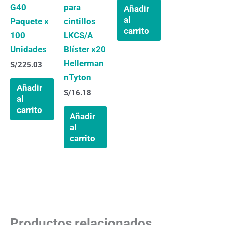
G40
para
Añadir
al
Paquete x
cintillos
carrito
100
LKCS/A
Unidades
Blíster x20
Hellerman
S/
225.03
nTyton
Añadir
S/
16.18
al
carrito
Añadir
al
carrito
Productos relacionados