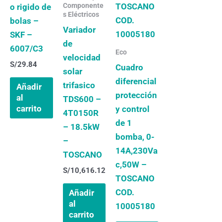
Componente
o rigido de
s Eléctricos
bolas –
Variador
SKF –
de
6007/C3
Eco
velocidad
S/
29.84
Cuadro
solar
diferencial
trifasico
Añadir
protección
al
TDS600 –
carrito
y control
4T0150R
de 1
– 18.5kW
bomba, 0-
–
14A,230Va
TOSCANO
c,50W –
S/
10,616.12
TOSCANO
COD.
Añadir
al
10005180
carrito