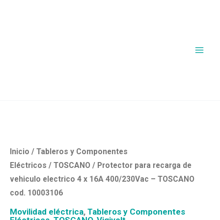
Ir
al
contenido
Inicio
/
Tableros y Componentes
Eléctricos
/
TOSCANO
/ Protector para recarga de
vehiculo electrico 4 x 16A 400/230Vac – TOSCANO
cod. 10003106
Movilidad eléctrica
,
Tableros y Componentes
Eléctricos
,
TOSCANO
,
Vigivolt