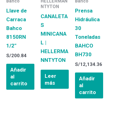
Bahco
HELLERMAN
Bahco
NTYTON
Llave de
Prensa
CANALETA
Carraca
Hidráulica
S
Bahco
30
MINICANA
8150RN
Toneladas
L |
1/2″
BAHCO
HELLERMA
BH730
S/
200.84
NNTYTON
S/
12,134.36
Añadir
Leer
al
Añadir
más
carrito
al
carrito