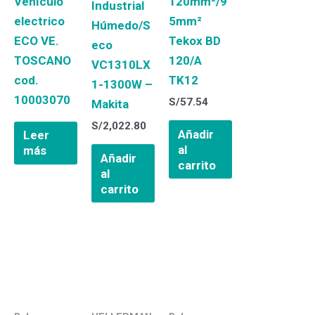
Vehículo
120mm²/9
Industrial
electrico
5mm²
Húmedo/S
ECO VE.
Tekox BD
eco
TOSCANO
120/A
VC1310LX
cod.
TK12
1-1300W –
10003070
S/
57.54
Makita
S/
2,022.80
Añadir
Leer
al
más
Añadir
carrito
al
carrito