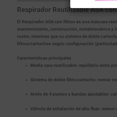
Respirador Reutilizable ASA con 
El
Respirador ASA con filtros
es una
máscara reut
mantenimiento, construcción, metalmecánica y l
rostro, mientras que su
sistema de doble cartuch
filtros/cartuchos
según configuración (particulad
Características principales
Media cara reutilizable:
equilibrio entre pr
Sistema de doble filtro/cartucho:
menor res
Arnés de 4 puntos y bandas ajustables:
cal
Válvula de exhalación de alto flujo:
menor a