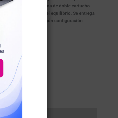
, mientras que su
sistema de doble cartucho
la respiración y mejora el equilibrio. Se entrega
de filtros/cartuchos
según configuración
 y vapores).
arrito