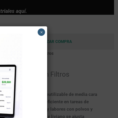
riales aquí.
×
TA
CARRITO
FINALIZAR COMPRA
 Reutilizable ASA con Filtros
lizable ASA con Filtros
iltros
es una
máscara reutilizable de media cara
rotección respiratoria eficiente
en tareas de
cción, metalmecánica y labores con polvos y
 Su cuerpo
ergonómico y liviano
se ajusta