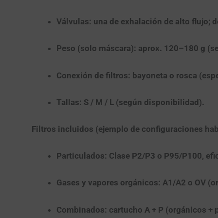
Válvulas:
una de exhalación de alto flujo; 
Peso (solo máscara):
aprox.
120–180 g
(se
Conexión de filtros:
bayoneta o rosca (espec
Tallas:
S / M / L (según disponibilidad).
Filtros incluidos (ejemplo de configuraciones hab
Particulados:
Clase
P2/P3
o
P95/P100
, ef
Gases y vapores orgánicos:
A1/A2
o
OV
(or
Combinados:
cartucho
A + P
(orgánicos + p