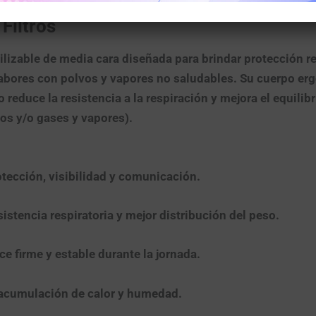
Filtros
ilizable de media cara
diseñada para brindar
protección re
abores con polvos y vapores no saludables. Su cuerpo
erg
o
reduce la resistencia a la respiración y mejora el equilib
os y/o gases y vapores).
otección, visibilidad y comunicación.
istencia respiratoria y mejor distribución del peso.
ce firme y estable durante la jornada.
cumulación de calor y humedad.