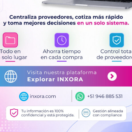
cómodamente al rostro
reduce la resistencia a 
listo para usar
, con
par 
(particulados y/o gases
Añadir al c
Categoría:
EPPs