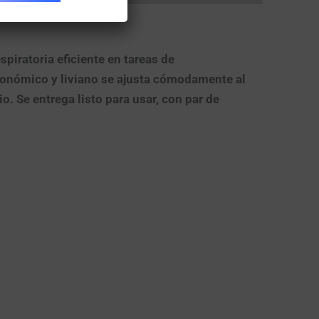
spiratoria eficiente
en tareas de
onómico y liviano
se ajusta cómodamente al
rio. Se entrega
listo para usar
, con
par de