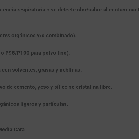
tencia respiratoria o se detecte olor/sabor al contaminant
ores orgánicos y/o combinado).
 o P95/P100
para polvo fino).
a
con solventes, grasas y neblinas.
o de cemento, yeso y sílice no cristalina libre.
ánicos ligeros y partículas.
Media Cara