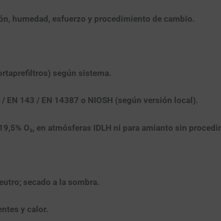
n, humedad, esfuerzo y procedimiento de cambio.
rtaprefiltros) según sistema.
 / EN 143 / EN 14387
o
NIOSH
(según versión local).
19,5% O₂
, en
atmósferas IDLH
ni para
amianto
sin procedim
utro; secado a la sombra.
ntes y calor.