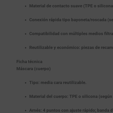
Material de contacto suave
(TPE o silicona
Conexión rápida
tipo bayoneta/roscada (se
Compatibilidad con múltiples medios filtra
Reutilizable y económico:
piezas de recamb
Ficha técnica
Máscara (cuerpo)
Tipo:
media cara reutilizable.
Material del cuerpo:
TPE o silicona (según 
Arnés:
4 puntos con ajuste rápido; banda de