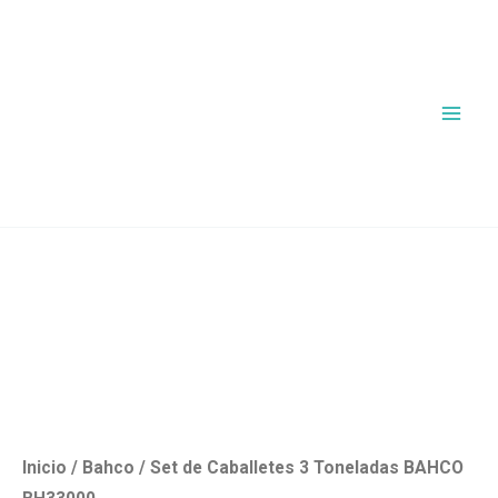
Ir
al
contenido
Set
de
Caballetes
3
Toneladas
BAHCO
BH33000
cantidad
Inicio
/
Bahco
/ Set de Caballetes 3 Toneladas BAHCO