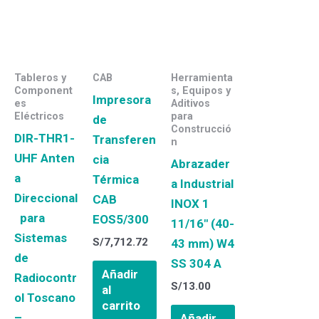
Tableros y
CAB
Herramienta
Component
s, Equipos y
Impresora
es
Aditivos
Eléctricos
para
de
Construcció
DIR-THR1-
Transferen
n
UHF Anten
cia
Abrazader
a
Térmica
a Industrial
Direccional
CAB
INOX 1
para
EOS5/300
11/16″ (40-
Sistemas
S/
7,712.72
43 mm) W4
de
SS 304 A
Añadir
Radiocontr
S/
13.00
al
ol Toscano
carrito
–
Añadir