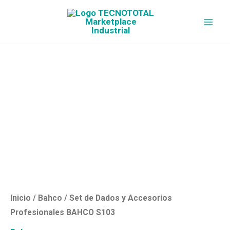
Ir
al
contenido
Set
de
Dados
y
Accesorios
Profesionales
BAHCO
S103
cantidad
Inicio
/
Bahco
/ Set de Dados y Accesorios
Profesionales BAHCO S103