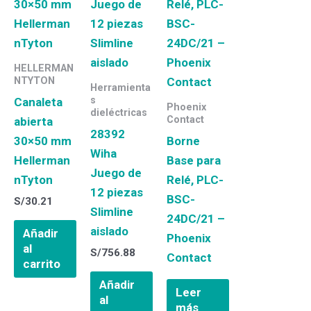
HELLERMAN
NTYTON
Herramienta
s
Canaleta
Phoenix
dieléctricas
Contact
abierta
28392
30×50 mm
Borne
Wiha
Hellerman
Base para
Juego de
nTyton
Relé, PLC-
12 piezas
BSC-
S/
30.21
Slimline
24DC/21 –
aislado
Añadir
Phoenix
al
S/
756.88
Contact
carrito
Añadir
Leer
al
más