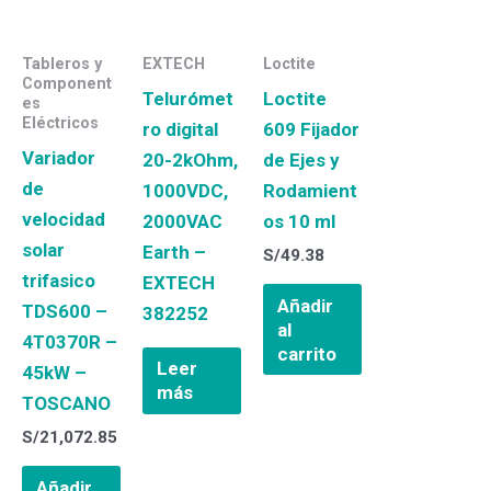
Tableros y
EXTECH
Loctite
Component
Telurómet
Loctite
es
Eléctricos
ro digital
609 Fijador
Variador
20-2kOhm,
de Ejes y
de
1000VDC,
Rodamient
velocidad
2000VAC
os 10 ml
solar
Earth –
S/
49.38
trifasico
EXTECH
Añadir
TDS600 –
382252
al
4T0370R –
carrito
Leer
45kW –
más
TOSCANO
S/
21,072.85
Añadir