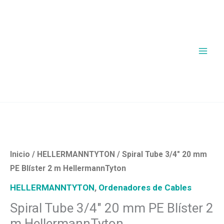
Ir
al
contenido
Spiral
Tube
3/4"
20
Inicio
/
HELLERMANNTYTON
/ Spiral Tube 3/4″ 20 mm
mm
PE Blíster 2 m HellermannTyton
PE
HELLERMANNTYTON
,
Ordenadores de Cables
Blíster
Spiral Tube 3/4″ 20 mm PE Blíster 2
2
m HellermannTyton
m