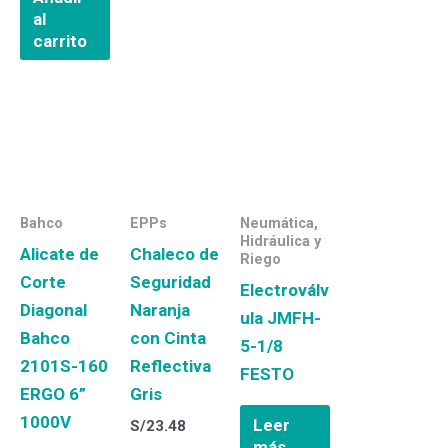
al
carrito
Bahco
EPPs
Neumática,
Hidráulica y
Alicate de
Chaleco de
Riego
Corte
Seguridad
Electroválv
Diagonal
Naranja
ula JMFH-
Bahco
con Cinta
5-1/8
2101S-160
Reflectiva
FESTO
ERGO 6”
Gris
1000V
Leer
S/
23.48
más