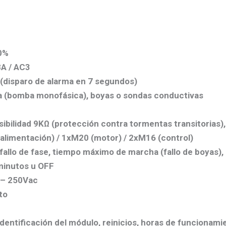
30%
8A / AC3
 (disparo de alarma en 7 segundos)
da (bomba monofásica), boyas o sondas conductivas
ibilidad 9KΩ (protección contra tormentas transitorias)
alimentación) / 1xM20 (motor) / 2xM16 (control)
allo de fase, tiempo máximo de marcha (fallo de boyas),
minutos u OFF
 – 250Vac
to
entificación del módulo, reinicios, horas de funcionami