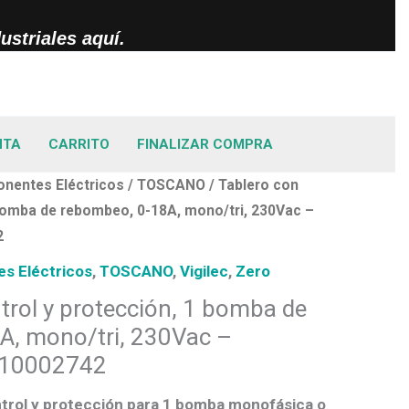
striales aquí.
NTA
CARRITO
FINALIZAR COMPRA
nentes Eléctricos
/
TOSCANO
/ Tablero con
 bomba de rebombeo, 0-18A, mono/tri, 230Vac –
2
s Eléctricos
,
TOSCANO
,
Vigilec
,
Zero
trol y protección, 1 bomba de
A, mono/tri, 230Vac –
 10002742
trol y protección para 1 bomba monofásica o