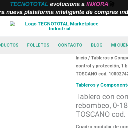
TECNOTOTAL
evoluciona a
INXORA
🚀
a nueva plataforma inteligente de compras indu
ODUCTOS
FOLLETOS
CONTACTO
BLOG
MI CUE
Inicio
/
Tableros y Compo
control y protección, 1
TOSCANO cod. 1000274
Tableros y Componente
Tablero con con
rebombeo, 0-18
TOSCANO cod.
Cuadro modular de con