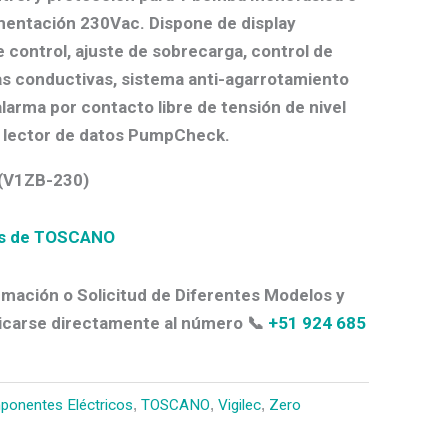
imentación
230Vac
. Dispone de display
 control, ajuste de sobrecarga, control de
as conductivas, sistema anti-agarrotamiento
alarma por contacto libre de tensión de nivel
l lector de datos PumpCheck.
(V1ZB-230)
os de TOSCANO
mación o Solicitud de Diferentes Modelos y
carse directamente al número 📞
+51 924 685
ponentes Eléctricos
,
TOSCANO
,
Vigilec
,
Zero