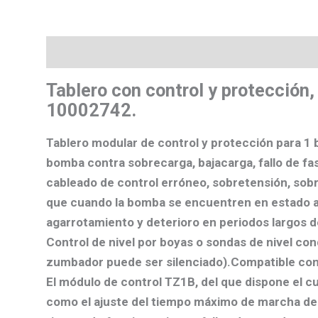
Descripción
Valoraciones (0)
Más producto
Tablero con control y protecció
10002742.
Tablero modular de control y protección para 1 
bomba contra sobrecarga, bajacarga, fallo de fas
cableado de control erróneo, sobretensión, sob
que cuando la bomba se encuentren en estado au
agarrotamiento y deterioro en periodos largos d
Control de nivel por boyas o sondas de nivel cond
zumbador puede ser silenciado).Compatible con
El módulo de control TZ1B, del que dispone el cua
como el ajuste del tiempo máximo de marcha de 