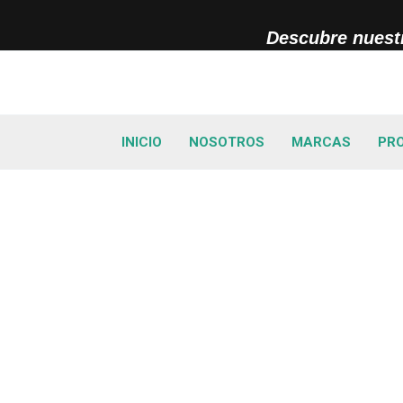
Ir
al
Descubre nuestr
contenido
INICIO
NOSOTROS
MARCAS
PR